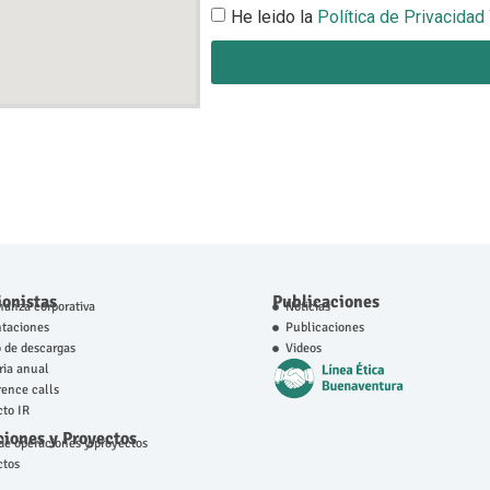
He leido la
Política de Privacidad
ionistas
Publicaciones
anza corporativa
Noticias
ntaciones
Publicaciones
 de descargas
Videos
ia anual
ence calls
to IR
iones y Proyectos
e operaciones y proyectos
ctos