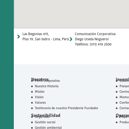
Las Begonias 415,
Comunicación Corporativa
Piso 19, San Isidro - Lima, Perú
Diego Uceda Noguerol
Teléfono: (511) 419 2500
Nosotros
Invers
Perfil corporativo
Gobern
Nuestra Historia
Prese
Misión
Centro
Visión
Memor
Valores
Confer
Testimonio de nuestro Presidente Fundador
Contac
Sostenibilidad
Operac
Seguridad
Mapa d
Gestión social
Produ
Gestión ambiental