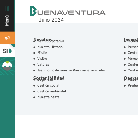
Julio 2024
Nosotros
Invers
Perfil corporativo
Gobern
Nuestra Historia
Prese
Misión
Centro
Visión
Memor
Valores
Confer
Testimonio de nuestro Presidente Fundador
Contac
Sostenibilidad
Operac
Seguridad
Mapa d
Gestión social
Produ
Gestión ambiental
Nuestra gente