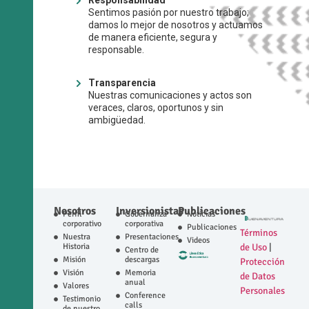
Responsabilidad
Sentimos pasión por nuestro trabajo;
damos lo mejor de nosotros y actuamos
de manera eficiente, segura y
responsable.
Transparencia
Nuestras comunicaciones y actos son
veraces, claros, oportunos y sin
ambigüedad.
Nosotros
Inversionistas
Publicaciones
Perfil
Gobernanza
Noticias
corporativo
corporativa
Publicaciones
Términos
Nuestra
Presentaciones
Videos
Historia
de Uso
|
Centro de
Misión
descargas
Protección
Visión
Memoria
de Datos
anual
Valores
Personales
Conference
Testimonio
calls
de nuestro