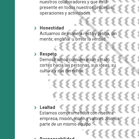
nuestros colaboradores y que está
presente en todos nuestros procesos,
operaciones y actividades.
Honestidad
Actuamos de manera recta y proba, sin
mentir, engañar u omitir la verdad.
Respeto
Demostramos consideración y trato
cortés hacia las personas, sus ideas, su
cultura y sus derechos.
Valores
Lealtad
Estamos comprometidos con nuestra
empresa, misión, visión y valores. Somos
parte de un mismo equipo.