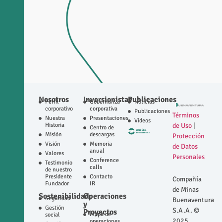
Nosotros
Inversionistas
Publicaciones
Perfil
Gobernanza
Noticias
corporativo
corporativa
Publicaciones
Términos
Nuestra
Presentaciones
Videos
Historia
de Uso
|
Centro de
Misión
descargas
Protección
Visión
Memoria
de Datos
anual
Valores
Personales
Conference
Testimonio
calls
de nuestro
Presidente
Contacto
Compañía
Fundador
IR
de Minas
Sostenibilidad
Operaciones
Seguridad
Buenaventura
y
Gestión
S.A.A. ©
Proyectos
Mapa de
social
2025
operaciones