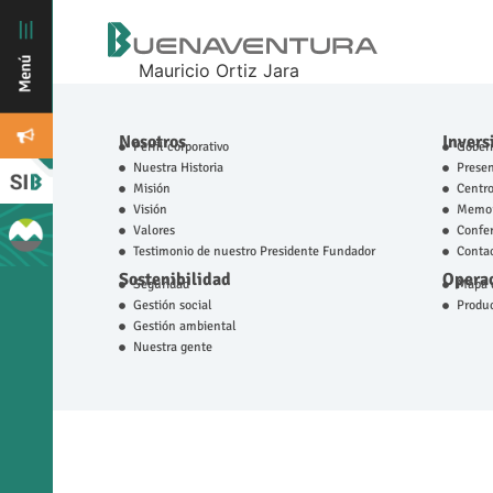
Mauricio Ortiz Jara
Nosotros
Invers
Perfil corporativo
Gobern
Nuestra Historia
Prese
Misión
Centro
Visión
Memor
Valores
Confer
Testimonio de nuestro Presidente Fundador
Contac
Sostenibilidad
Operac
Seguridad
Mapa d
Gestión social
Produ
Gestión ambiental
Nuestra gente