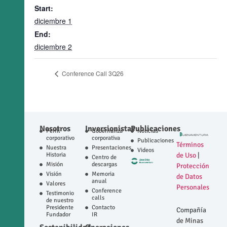
Start:
diciembre 1
End:
diciembre 2
Conference Call 3Q26
Nosotros
Inversionistas
Publicaciones
Perfil
Gobernanza
Noticias
corporativo
corporativa
Publicaciones
Términos
Nuestra
Presentaciones
Videos
Historia
de Uso
|
Centro de
Misión
descargas
Protección
Visión
Memoria
de Datos
anual
Valores
Personales
Conference
Testimonio
calls
de nuestro
Presidente
Contacto
Compañía
Fundador
IR
de Minas