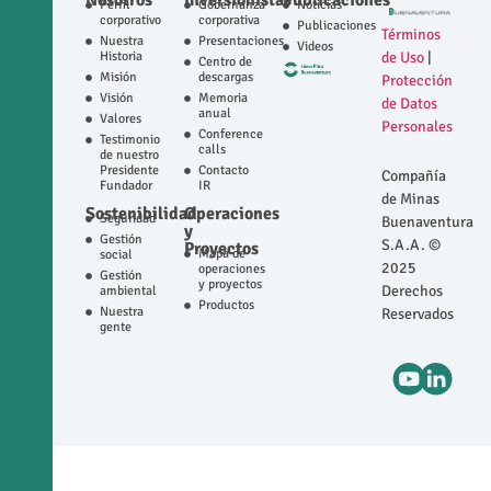
Nosotros
Inversionistas
Publicaciones
Perfil
Gobernanza
Noticias
corporativo
corporativa
Publicaciones
Términos
Nuestra
Presentaciones
Videos
Historia
de Uso
|
Centro de
Misión
descargas
Protección
Visión
Memoria
de Datos
anual
Valores
Personales
Conference
Testimonio
calls
de nuestro
Presidente
Contacto
Compañía
Fundador
IR
de Minas
Sostenibilidad
Operaciones
Seguridad
Buenaventura
y
Gestión
S.A.A. ©
Proyectos
Mapa de
social
2025
operaciones
Gestión
y proyectos
Derechos
ambiental
Productos
Nuestra
Reservados
gente