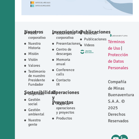
Nosotros
Inversionistas
Publicaciones
Perfil
Gobernanza
Noticias
corporativo
corporativa
Publicaciones
Términos
Nuestra
Presentaciones
Videos
Historia
de Uso
|
Centro de
Misión
descargas
Protección
Visión
Memoria
de Datos
anual
Valores
Personales
Conference
Testimonio
calls
de nuestro
Presidente
Contacto
Compañía
Fundador
IR
de Minas
Sostenibilidad
Operaciones
Seguridad
Buenaventura
y
Gestión
S.A.A. ©
Proyectos
Mapa de
social
2025
operaciones
Gestión
y proyectos
Derechos
ambiental
Productos
Nuestra
Reservados
gente