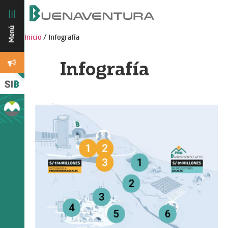
Inicio
/
Infografía
Infografía
1
2
3
1
2
3
4
5
6