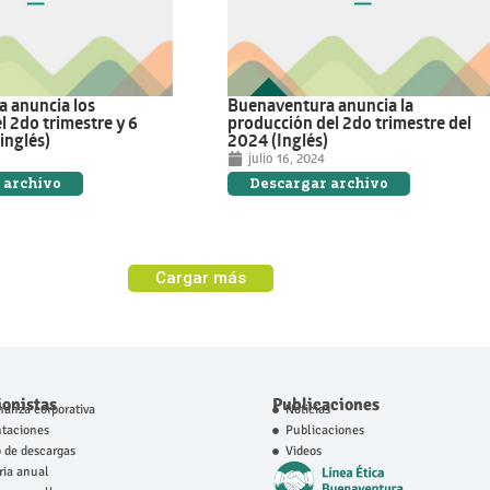
 anuncia los
Buenaventura anuncia la
l 2do trimestre y 6
producción del 2do trimestre del
inglés)
2024 (Inglés)
julio 16, 2024
 archivo
Descargar archivo
Cargar más
ionistas
Publicaciones
anza corporativa
Noticias
ntaciones
Publicaciones
 de descargas
Videos
ia anual