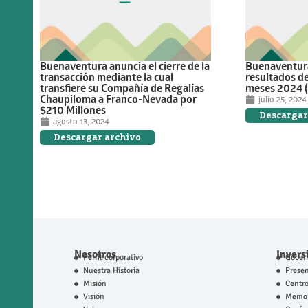
Buenaventura anuncia el cierre de la
Buenaventura
transacción mediante la cual
resultados de
transfiere su Compañía de Regalías
meses 2024 (
Chaupiloma a Franco-Nevada por
julio 25, 2024
$210 Millones
Descargar
agosto 13, 2024
Descargar archivo
Nosotros
Invers
Perfil corporativo
Gobern
Nuestra Historia
Prese
Misión
Centro
Visión
Memor