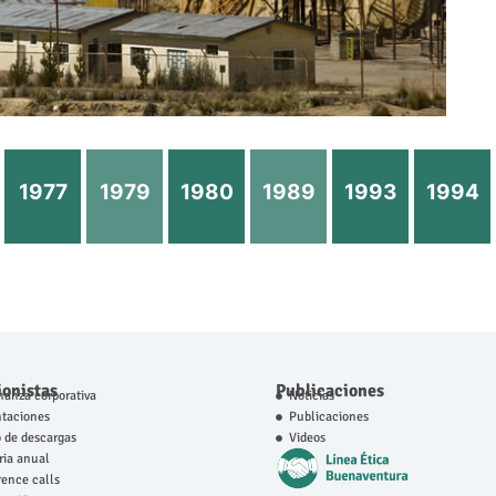
1977
1979
1980
1989
1993
1994
ionistas
Publicaciones
anza corporativa
Noticias
ntaciones
Publicaciones
 de descargas
Videos
ia anual
ence calls