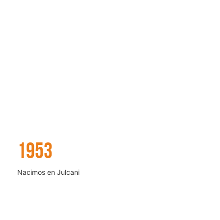
1953
1956
Nacimos en Julcani
Iniciamos operaciones en
Recuperada