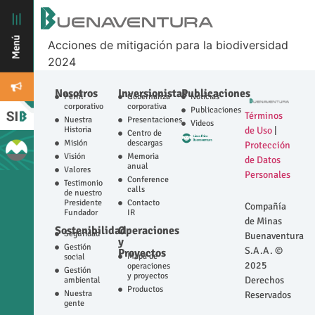
Acciones de mitigación para la biodiversidad
2024
Nosotros
Inversionistas
Publicaciones
Perfil
Gobernanza
Noticias
corporativo
corporativa
Publicaciones
Términos
Nuestra
Presentaciones
Videos
Historia
de Uso
|
Centro de
Misión
descargas
Protección
Visión
Memoria
de Datos
anual
Valores
Personales
Conference
Testimonio
calls
de nuestro
Presidente
Contacto
Compañía
Fundador
IR
de Minas
Sostenibilidad
Operaciones
Seguridad
Buenaventura
y
Gestión
S.A.A. ©
Proyectos
Mapa de
social
2025
operaciones
Gestión
y proyectos
Derechos
ambiental
Productos
Nuestra
Reservados
gente