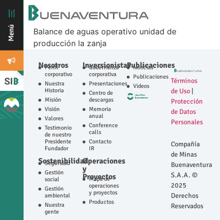
Balance de aguas operativo unidad de
producción la zanja
Nosotros
Inversionistas
Publicaciones
Perfil
Gobernanza
Noticias
corporativo
corporativa
Publicaciones
Términos
Nuestra
Presentaciones
Videos
Historia
de Uso
|
Centro de
Misión
descargas
Protección
Visión
Memoria
de Datos
anual
Valores
Personales
Conference
Testimonio
calls
de nuestro
Presidente
Contacto
Compañía
Fundador
IR
de Minas
Sostenibilidad
Operaciones
Seguridad
Buenaventura
y
Gestión
S.A.A. ©
Proyectos
Mapa de
social
2025
operaciones
Gestión
y proyectos
Derechos
ambiental
Productos
Nuestra
Reservados
gente