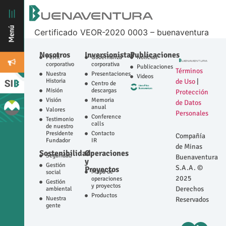
Certificado VEOR-2020 0003 – buenaventura
Nosotros
Inversionistas
Publicaciones
Perfil
Gobernanza
Noticias
corporativo
corporativa
Publicaciones
Términos
Nuestra
Presentaciones
Videos
Historia
de Uso
|
Centro de
Misión
descargas
Protección
Visión
Memoria
de Datos
anual
Valores
Personales
Conference
Testimonio
calls
de nuestro
Presidente
Contacto
Compañía
Fundador
IR
de Minas
Sostenibilidad
Operaciones
Seguridad
Buenaventura
y
Gestión
S.A.A. ©
Proyectos
Mapa de
social
2025
operaciones
Gestión
y proyectos
Derechos
ambiental
Productos
Nuestra
Reservados
gente