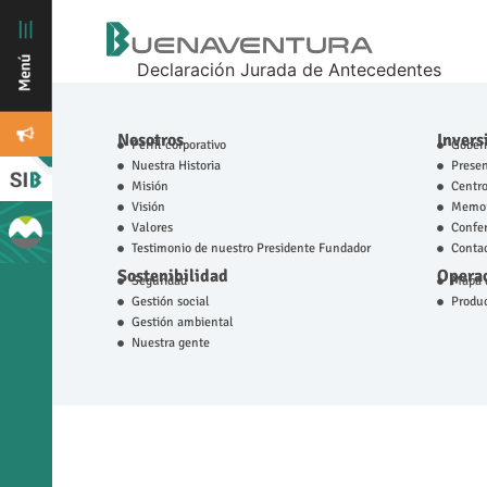
Declaración Jurada de Antecedentes
Nosotros
Invers
Perfil corporativo
Gobern
Nuestra Historia
Prese
Misión
Centro
Visión
Memor
Valores
Confer
Testimonio de nuestro Presidente Fundador
Contac
Sostenibilidad
Operac
Seguridad
Mapa d
Gestión social
Produ
Gestión ambiental
Nuestra gente