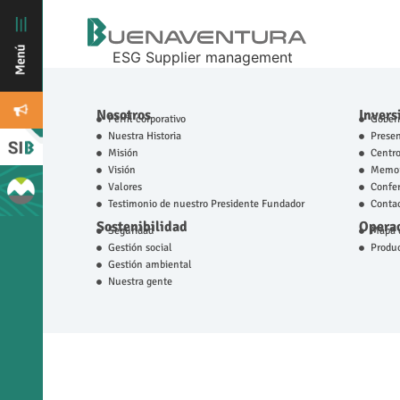
ESG Supplier management
Nosotros
Invers
Perfil corporativo
Gobern
Nuestra Historia
Prese
Misión
Centro
Visión
Memor
Valores
Confer
Testimonio de nuestro Presidente Fundador
Contac
Sostenibilidad
Operac
Seguridad
Mapa d
Gestión social
Produ
Gestión ambiental
Nuestra gente