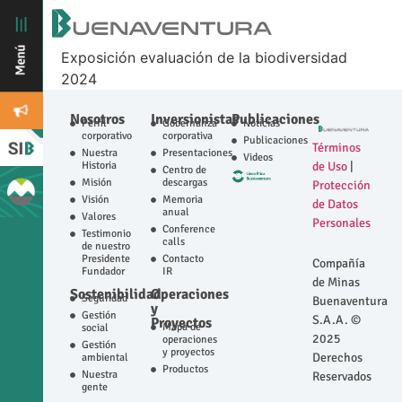
Exposición evaluación de la biodiversidad
2024
Nosotros
Inversionistas
Publicaciones
Perfil
Gobernanza
Noticias
corporativo
corporativa
Publicaciones
Términos
Nuestra
Presentaciones
Videos
Historia
de Uso
|
Centro de
Misión
descargas
Protección
Visión
Memoria
de Datos
anual
Valores
Personales
Conference
Testimonio
calls
de nuestro
Presidente
Contacto
Compañía
Fundador
IR
de Minas
Sostenibilidad
Operaciones
Seguridad
Buenaventura
y
Gestión
S.A.A. ©
Proyectos
Mapa de
social
2025
operaciones
Gestión
y proyectos
Derechos
ambiental
Productos
Nuestra
Reservados
gente