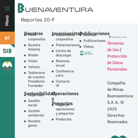
Reportes 20-F
Nosotros
Inversionistas
Publicaciones
Perfil
Gobernanza
Noticias
corporativo
corporativa
Publicaciones
Términos
Nuestra
Presentaciones
Videos
Historia
de Uso
|
Centro de
Misión
descargas
Protección
Visión
Memoria
de Datos
anual
Valores
Personales
Conference
Testimonio
calls
de nuestro
Presidente
Contacto
Compañía
Fundador
IR
de Minas
Sostenibilidad
Operaciones
Seguridad
Buenaventura
y
Gestión
S.A.A. ©
Proyectos
Mapa de
social
2025
operaciones
Gestión
y proyectos
Derechos
ambiental
Productos
Nuestra
Reservados
gente