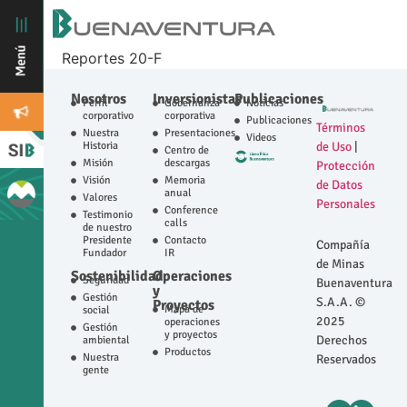
Reportes 20-F
Nosotros
Inversionistas
Publicaciones
Perfil
Gobernanza
Noticias
corporativo
corporativa
Publicaciones
Términos
Nuestra
Presentaciones
Videos
Historia
de Uso
|
Centro de
Misión
descargas
Protección
Visión
Memoria
de Datos
anual
Valores
Personales
Conference
Testimonio
calls
de nuestro
Presidente
Contacto
Compañía
Fundador
IR
de Minas
Sostenibilidad
Operaciones
Seguridad
Buenaventura
y
Gestión
S.A.A. ©
Proyectos
Mapa de
social
2025
operaciones
Gestión
y proyectos
Derechos
ambiental
Productos
Nuestra
Reservados
gente