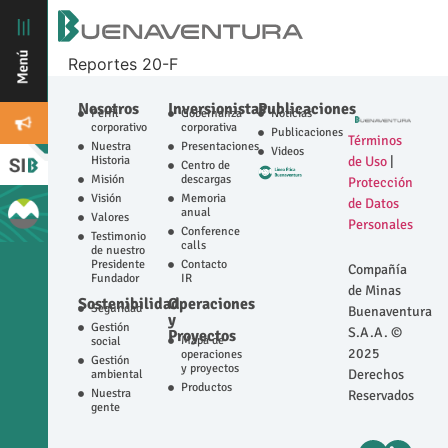
Reportes 20-F
Nosotros
Inversionistas
Publicaciones
Perfil
Gobernanza
Noticias
corporativo
corporativa
Publicaciones
Términos
Nuestra
Presentaciones
Videos
Historia
de Uso
|
Centro de
Misión
descargas
Protección
Visión
Memoria
de Datos
anual
Valores
Personales
Conference
Testimonio
calls
de nuestro
Presidente
Contacto
Compañía
Fundador
IR
de Minas
Sostenibilidad
Operaciones
Seguridad
Buenaventura
y
Gestión
S.A.A. ©
Proyectos
Mapa de
social
2025
operaciones
Gestión
y proyectos
Derechos
ambiental
Productos
Nuestra
Reservados
gente