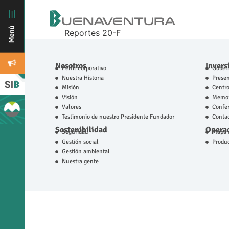
Reportes 20-F
Nosotros
Invers
Perfil corporativo
Gobern
Nuestra Historia
Prese
Misión
Centro
Visión
Memor
Valores
Confer
Testimonio de nuestro Presidente Fundador
Contac
Sostenibilidad
Operac
Seguridad
Mapa d
Gestión social
Produ
Gestión ambiental
Nuestra gente