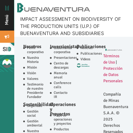
IMPACT ASSESSMENT ON BIODIVERSITY OF
THE PRODUCTION UNITS (U.P.) OF
BUENAVENTURA AND SUBSIDIARIES
Nosotros
Inversionistas
Publicaciones
Perfil
Gobernanza
Noticias
corporativo
corporativa
Publicaciones
Términos
Nuestra
Presentaciones
Videos
Historia
de Uso
|
Centro de
Misión
descargas
Protección
Visión
Memoria
de Datos
anual
Valores
Personales
Conference
Testimonio
calls
de nuestro
Presidente
Contacto
Compañía
Fundador
IR
de Minas
Sostenibilidad
Operaciones
Seguridad
Buenaventura
y
Gestión
S.A.A. ©
Proyectos
Mapa de
social
2025
operaciones
Gestión
y proyectos
Derechos
ambiental
Productos
Nuestra
Reservados