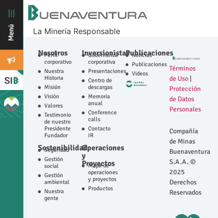
La Minería Responsable
Nosotros
Inversionistas
Publicaciones
Perfil
Gobernanza
Noticias
corporativo
corporativa
Publicaciones
Términos
Nuestra
Presentaciones
Videos
Historia
de Uso
|
Centro de
Misión
descargas
Protección
Visión
Memoria
de Datos
anual
Valores
Personales
Conference
Testimonio
calls
de nuestro
Presidente
Contacto
Compañía
Fundador
IR
de Minas
Sostenibilidad
Operaciones
Seguridad
Buenaventura
y
Gestión
S.A.A. ©
Proyectos
Mapa de
social
2025
operaciones
Gestión
y proyectos
Derechos
ambiental
Productos
Nuestra
Reservados
gente