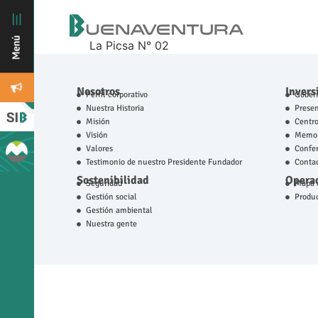
La Picsa N° 02
Nosotros
Invers
Perfil corporativo
Gobern
Nuestra Historia
Prese
Misión
Centro
Visión
Memor
Valores
Confer
Testimonio de nuestro Presidente Fundador
Contac
Sostenibilidad
Operac
Seguridad
Mapa d
Gestión social
Produ
Gestión ambiental
Nuestra gente