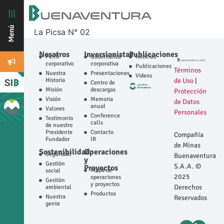
La Picsa N° 02
Nosotros
Inversionistas
Publicaciones
Perfil
Gobernanza
Noticias
corporativo
corporativa
Publicaciones
Términos
Nuestra
Presentaciones
Videos
Historia
de Uso
|
Centro de
Misión
descargas
Protección
Visión
Memoria
de Datos
anual
Valores
Personales
Conference
Testimonio
calls
de nuestro
Presidente
Contacto
Compañía
Fundador
IR
de Minas
Sostenibilidad
Operaciones
Seguridad
Buenaventura
y
Gestión
S.A.A. ©
Proyectos
Mapa de
social
2025
operaciones
Gestión
y proyectos
Derechos
ambiental
Productos
Nuestra
Reservados
gente