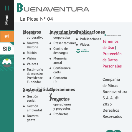
La Picsa N° 04
Nosotros
Inversionistas
Publicaciones
Perfil
Gobernanza
Noticias
corporativo
corporativa
Publicaciones
Términos
Nuestra
Presentaciones
Videos
Historia
de Uso
|
Centro de
Misión
descargas
Protección
Visión
Memoria
de Datos
anual
Valores
Personales
Conference
Testimonio
calls
de nuestro
Presidente
Contacto
Compañía
Fundador
IR
de Minas
Sostenibilidad
Operaciones
Seguridad
Buenaventura
y
Gestión
S.A.A. ©
Proyectos
Mapa de
social
2025
operaciones
Gestión
y proyectos
Derechos
ambiental
Productos
Nuestra
Reservados
gente