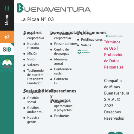
La Picsa Nº 03
Nosotros
Inversionistas
Publicaciones
Perfil
Gobernanza
Noticias
corporativo
corporativa
Publicaciones
Términos
Nuestra
Presentaciones
Videos
Historia
de Uso
|
Centro de
Misión
descargas
Protección
Visión
Memoria
de Datos
anual
Valores
Personales
Conference
Testimonio
calls
de nuestro
Presidente
Contacto
Compañía
Fundador
IR
de Minas
Sostenibilidad
Operaciones
Seguridad
Buenaventura
y
Gestión
S.A.A. ©
Proyectos
Mapa de
social
2025
operaciones
Gestión
y proyectos
Derechos
ambiental
Productos
Nuestra
Reservados
gente