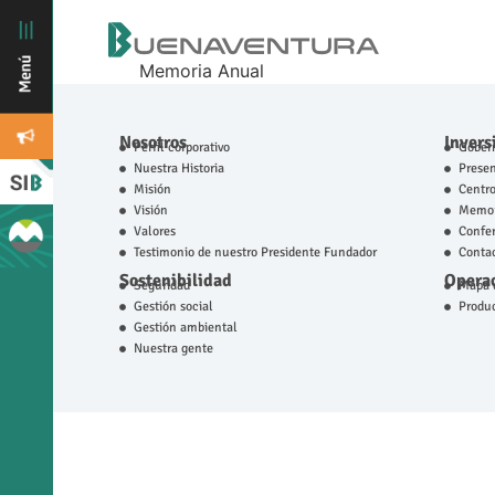
Memoria Anual
Nosotros
Invers
Perfil corporativo
Gobern
Nuestra Historia
Prese
Misión
Centro
Visión
Memor
Valores
Confer
Testimonio de nuestro Presidente Fundador
Contac
Sostenibilidad
Operac
Seguridad
Mapa d
Gestión social
Produ
Gestión ambiental
Nuestra gente