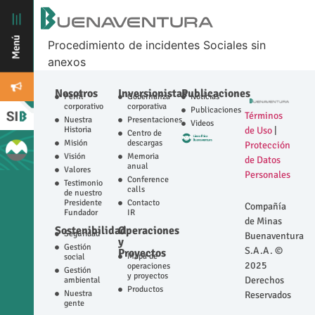
Procedimiento de incidentes Sociales sin
anexos
Nosotros
Inversionistas
Publicaciones
Perfil
Gobernanza
Noticias
corporativo
corporativa
Publicaciones
Términos
Nuestra
Presentaciones
Videos
Historia
de Uso
|
Centro de
Misión
descargas
Protección
Visión
Memoria
de Datos
anual
Valores
Personales
Conference
Testimonio
calls
de nuestro
Presidente
Contacto
Compañía
Fundador
IR
de Minas
Sostenibilidad
Operaciones
Seguridad
Buenaventura
y
Gestión
S.A.A. ©
Proyectos
Mapa de
social
2025
operaciones
Gestión
y proyectos
Derechos
ambiental
Productos
Nuestra
Reservados
gente