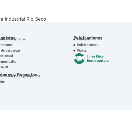
a Industrial Río Seco
ionistas
Publicaciones
anza corporativa
Noticias
ntaciones
Publicaciones
 de descargas
Videos
ia anual
ence calls
to IR
iones y Proyectos
e operaciones y proyectos
ctos