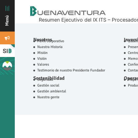
Resumen Ejecutivo del IX ITS – Procesador
Nosotros
Invers
Perfil corporativo
Gobern
Nuestra Historia
Prese
Misión
Centro
Visión
Memor
Valores
Confer
Testimonio de nuestro Presidente Fundador
Contac
Sostenibilidad
Operac
Seguridad
Mapa d
Gestión social
Produ
Gestión ambiental
Nuestra gente