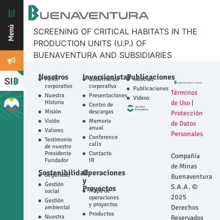
SCREENING OF CRITICAL HABITATS IN THE
PRODUCTION UNITS (U.P.) OF
BUENAVENTURA AND SUBSIDIARIES
Nosotros
Inversionistas
Publicaciones
Perfil
Gobernanza
Noticias
corporativo
corporativa
Publicaciones
Términos
Nuestra
Presentaciones
Videos
Historia
de Uso
|
Centro de
Misión
descargas
Protección
Visión
Memoria
de Datos
anual
Valores
Personales
Conference
Testimonio
calls
de nuestro
Presidente
Contacto
Compañía
Fundador
IR
de Minas
Sostenibilidad
Operaciones
Seguridad
Buenaventura
y
Gestión
S.A.A. ©
Proyectos
Mapa de
social
2025
operaciones
Gestión
y proyectos
Derechos
ambiental
Productos
Nuestra
Reservados