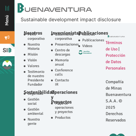
Sustainable development impact disclosure
Nosotros
Inversionistas
Publicaciones
Perfil
Gobernanza
Noticias
corporativo
corporativa
Publicaciones
Términos
Nuestra
Presentaciones
Videos
Historia
de Uso
|
Centro de
Misión
descargas
Protección
Visión
Memoria
de Datos
anual
Valores
Personales
Conference
Testimonio
calls
de nuestro
Presidente
Contacto
Compañía
Fundador
IR
de Minas
Sostenibilidad
Operaciones
Seguridad
Buenaventura
y
Gestión
S.A.A. ©
Proyectos
Mapa de
social
2025
operaciones
Gestión
y proyectos
Derechos
ambiental
Productos
Nuestra
Reservados
gente