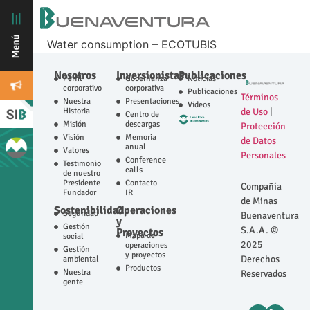
Water consumption – ECOTUBIS
Nosotros
Inversionistas
Publicaciones
Perfil
Gobernanza
Noticias
corporativo
corporativa
Publicaciones
Términos
Nuestra
Presentaciones
Videos
Historia
de Uso
|
Centro de
Misión
descargas
Protección
Visión
Memoria
de Datos
anual
Valores
Personales
Conference
Testimonio
calls
de nuestro
Presidente
Contacto
Compañía
Fundador
IR
de Minas
Sostenibilidad
Operaciones
Seguridad
Buenaventura
y
Gestión
S.A.A. ©
Proyectos
Mapa de
social
2025
operaciones
Gestión
y proyectos
Derechos
ambiental
Productos
Nuestra
Reservados
gente