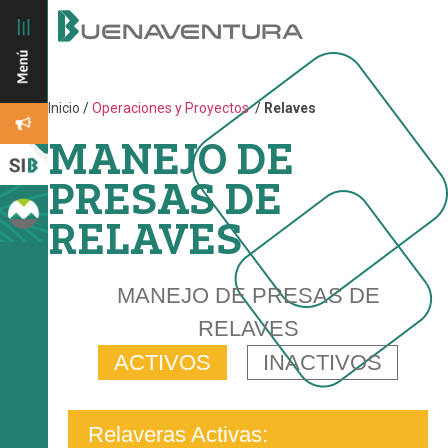
Inicio
/
Operaciones y Proyectos
/
Relaves
MANEJO DE
PRESAS DE
RELAVES