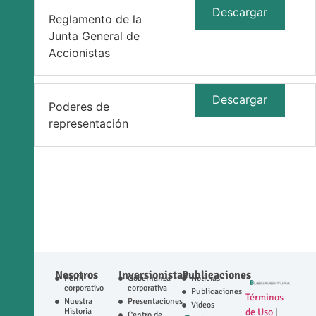
Descargar
Reglamento de la
Junta General de
Accionistas
Descargar
Poderes de
representación
Nosotros
Inversionistas
Publicaciones
Perfil
Gobernanza
Noticias
corporativo
corporativa
Publicaciones
Términos
Nuestra
Presentaciones
Videos
Historia
de Uso
|
Centro de