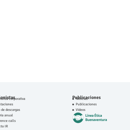
ionistas
Publicaciones
anza corporativa
Noticias
ntaciones
Publicaciones
 de descargas
Videos
ia anual
ence calls
to IR