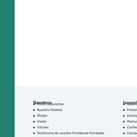
Nosotros
Invers
Perfil corporativo
Gobern
Nuestra Historia
Prese
Misión
Centro
Visión
Memor
Valores
Confer
Testimonio de nuestro Presidente Fundador
Contac