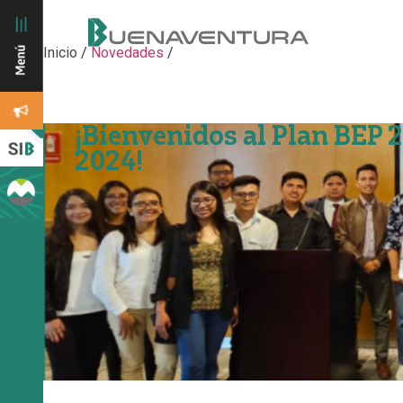
Inicio
/
Novedades
/
¡Bienvenidos al Plan BEP 
2024!