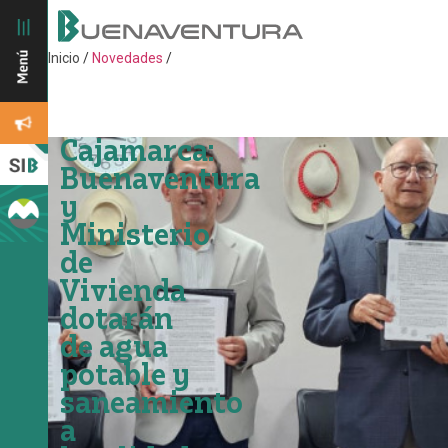
Inicio
/
Novedades
/
Cajamarca:
Buenaventura
y
Ministerio
de
Vivienda
dotarán
de agua
potable y
saneamiento
a