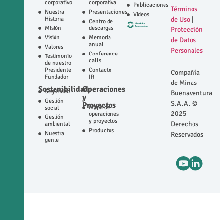
corporativo
corporativa
Publicaciones
Términos
Nuestra
Presentaciones
Videos
Historia
de Uso
|
Centro de
Misión
descargas
Protección
Visión
Memoria
de Datos
anual
Valores
Personales
Conference
Testimonio
calls
de nuestro
Presidente
Contacto
Compañía
Fundador
IR
de Minas
Sostenibilidad
Operaciones
Seguridad
Buenaventura
y
Gestión
S.A.A. ©
Proyectos
Mapa de
social
2025
operaciones
Gestión
y proyectos
Derechos
ambiental
Productos
Nuestra
Reservados
gente