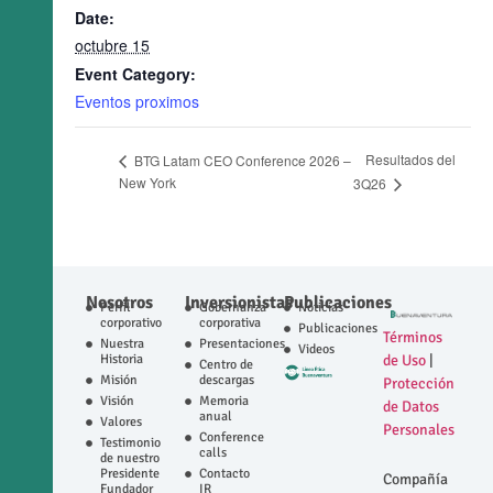
Date:
octubre 15
Event Category:
Eventos proximos
Resultados del
BTG Latam CEO Conference 2026 –
New York
3Q26
Nosotros
Inversionistas
Publicaciones
Perfil
Gobernanza
Noticias
corporativo
corporativa
Publicaciones
Términos
Nuestra
Presentaciones
Videos
Historia
de Uso
|
Centro de
Misión
descargas
Protección
Visión
Memoria
de Datos
anual
Valores
Personales
Conference
Testimonio
calls
de nuestro
Presidente
Contacto
Compañía
Fundador
IR