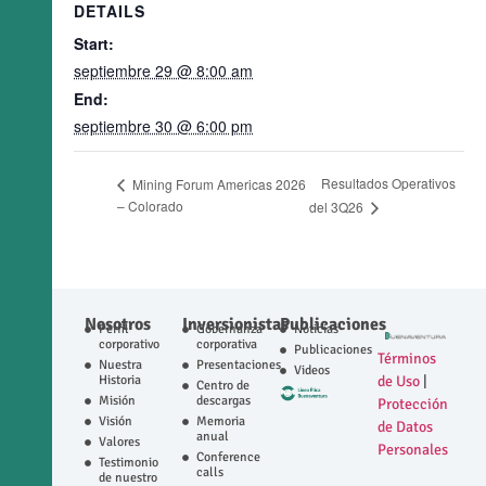
DETAILS
Start:
septiembre 29 @ 8:00 am
End:
septiembre 30 @ 6:00 pm
Resultados Operativos
Mining Forum Americas 2026
– Colorado
del 3Q26
Nosotros
Inversionistas
Publicaciones
Perfil
Gobernanza
Noticias
corporativo
corporativa
Publicaciones
Términos
Nuestra
Presentaciones
Videos
Historia
de Uso
|
Centro de
Misión
descargas
Protección
Visión
Memoria
de Datos
anual
Valores
Personales
Conference
Testimonio
calls
de nuestro