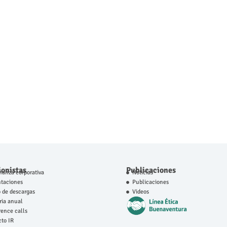
ionistas
Publicaciones
anza corporativa
Noticias
ntaciones
Publicaciones
 de descargas
Videos
ia anual
ence calls
to IR