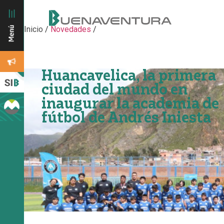
Inicio
/
Novedades
/
Huancavelica, la primera
ciudad del mundo en
inaugurar la academia de
fútbol de Andrés Iniesta