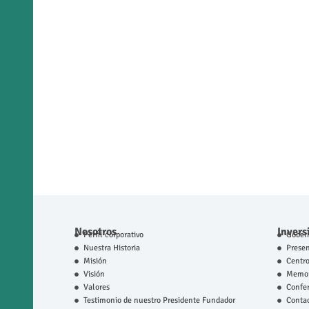
Nosotros
Invers
Perfil corporativo
Gobern
Nuestra Historia
Prese
Misión
Centro
Visión
Memor
Valores
Confer
Testimonio de nuestro Presidente Fundador
Contac