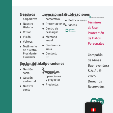
Nosotros
Inversionistas
Publicaciones
Perfil
Gobernanza
Noticias
corporativo
corporativa
Publicaciones
Términos
Nuestra
Presentaciones
Videos
Historia
de Uso
|
Centro de
Misión
descargas
Protección
Visión
Memoria
de Datos
anual
Valores
Personales
Conference
Testimonio
calls
de nuestro
Presidente
Contacto
Compañía
Fundador
IR
de Minas
Sostenibilidad
Operaciones
Seguridad
Buenaventura
y
Gestión
S.A.A. ©
Proyectos
Mapa de
social
2025
operaciones
Gestión
y proyectos
Derechos
ambiental
Productos
Nuestra
Reservados
gente