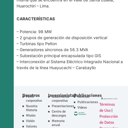
Huarochirí – Lima.
CARACTERÍSTICAS
– Potencia: 98 MW
– 2 grupos de generación de disposición vertical
– Turbinas tipo Pelton
– Generadores síncronos de 56.3 MVA
– Subestación principal encapsulada tipo GIS
– Interconexión al Sistema Eléctrico Integrado Nacional a
través de la línea Huayucachi – Carabayllo
Nosotros
Inversionistas
Publicaciones
Perfil
Gobernanza
Noticias
corporativo
corporativa
Publicaciones
Términos
Nuestra
Presentaciones
Videos
Historia
de Uso
|
Centro de
Misión
descargas
Protección
Visión
Memoria
de Datos
anual
Valores