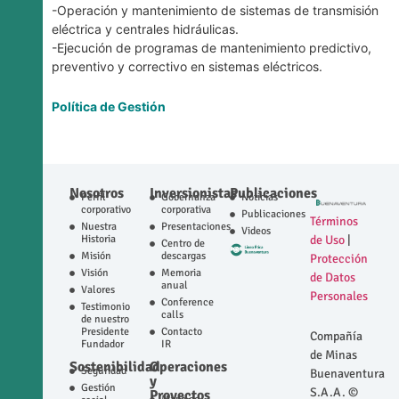
-Operación y mantenimiento de sistemas de transmisión
eléctrica y centrales hidráulicas.
-Ejecución de programas de mantenimiento predictivo,
preventivo y correctivo en sistemas eléctricos.
Política de Gestión
Nosotros
Inversionistas
Publicaciones
Perfil
Gobernanza
Noticias
corporativo
corporativa
Publicaciones
Términos
Nuestra
Presentaciones
Videos
Historia
de Uso
|
Centro de
Misión
descargas
Protección
Visión
Memoria
de Datos
anual
Valores
Personales
Conference
Testimonio
calls
de nuestro
Presidente
Contacto
Compañía
Fundador
IR
de Minas
Sostenibilidad
Operaciones
Seguridad
Buenaventura
y
Gestión
S.A.A. ©
Proyectos