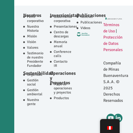
Nosotros
Inversionistas
Publicaciones
Perfil
Gobernanza
Noticias
corporativo
corporativa
Publicaciones
Términos
Nuestra
Presentaciones
Videos
Historia
de Uso
|
Centro de
Misión
descargas
Protección
Visión
Memoria
de Datos
anual
Valores
Personales
Conference
Testimonio
calls
de nuestro
Presidente
Contacto
Compañía
Fundador
IR
de Minas
Sostenibilidad
Operaciones
Seguridad
Buenaventura
y
Gestión
S.A.A. ©
Proyectos
Mapa de
social
2025
operaciones
Gestión
y proyectos
Derechos
ambiental
Productos
Nuestra
Reservados
gente