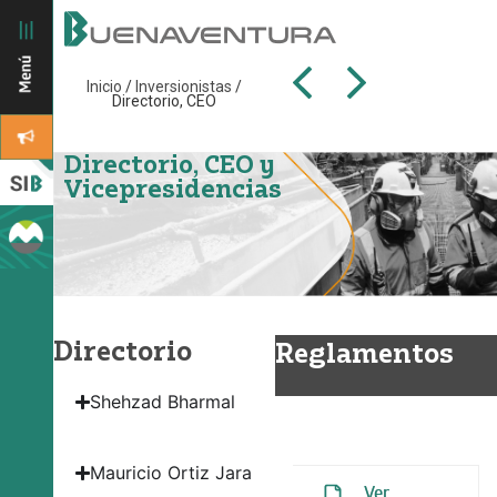
Inicio
/
Inversionistas
/
Directorio, CEO
Directorio, CEO y
Vicepresidencias
Directorio
Reglamentos
Shehzad Bharmal
Reglamento del
Directorio
Mauricio Ortiz Jara
Ver