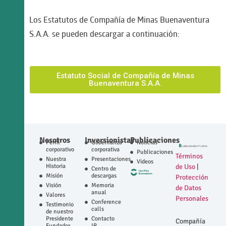
Los Estatutos de Compañía de Minas Buenaventura
S.A.A. se pueden descargar a continuación:
Estatuto Social de Compañía de Minas
Buenaventura S.A.A.
Nosotros
Inversionistas
Publicaciones
Perfil
Gobernanza
Noticias
corporativo
corporativa
Publicaciones
Términos
Nuestra
Presentaciones
Videos
Historia
de Uso
|
Centro de
Misión
descargas
Protección
Visión
Memoria
de Datos
anual
Valores
Personales
Conference
Testimonio
calls
de nuestro
Presidente
Contacto
Compañía
Fundador
IR