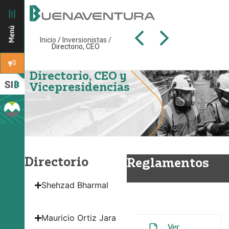
Inicio
/
Inversionistas
/
Directorio, CEO
Directorio, CEO y
Vicepresidencias
Directorio
Reglamentos
Shehzad Bharmal
Reglamento del
Directorio
Mauricio Ortiz Jara
Ver