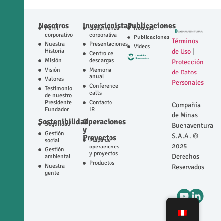
Nosotros
Inversionistas
Publicaciones
Perfil
Gobernanza
Noticias
corporativo
corporativa
Publicaciones
Términos
Nuestra
Presentaciones
Videos
Historia
de Uso
|
Centro de
Misión
descargas
Protección
Visión
Memoria
de Datos
anual
Valores
Personales
Conference
Testimonio
calls
de nuestro
Presidente
Contacto
Compañía
Fundador
IR
de Minas
Sostenibilidad
Operaciones
Seguridad
Buenaventura
y
Gestión
S.A.A. ©
Proyectos
Mapa de
social
2025
operaciones
Gestión
y proyectos
Derechos
ambiental
Productos
Nuestra
Reservados
gente