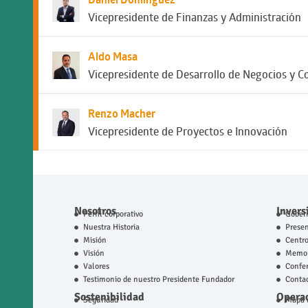
Vicepresidente de Finanzas y Administración
Aldo Masa
Vicepresidente de Desarrollo de Negocios y C
Renzo Macher
Vicepresidente de Proyectos e Innovación
Nosotros
Invers
Perfil corporativo
Gobern
Nuestra Historia
Prese
Misión
Centro
Visión
Memor
Valores
Confer
Testimonio de nuestro Presidente Fundador
Contac
Sostenibilidad
Operac
Seguridad
Mapa d