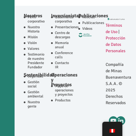
Nosotros
Inversionistas
Publicaciones
Perfil
Gobernanza
Noticias
corporativo
corporativa
Publicaciones
Términos
Nuestra
Presentaciones
Videos
Historia
de Uso
|
Centro de
Misión
descargas
Protección
Visión
Memoria
de Datos
anual
Valores
Personales
Conference
Testimonio
calls
de nuestro
Presidente
Contacto
Compañía
Fundador
IR
de Minas
Sostenibilidad
Operaciones
Seguridad
Buenaventura
y
Gestión
S.A.A. ©
Proyectos
Mapa de
social
2025
operaciones
Gestión
y proyectos
Derechos
ambiental
Productos
Nuestra
Reservados
gente