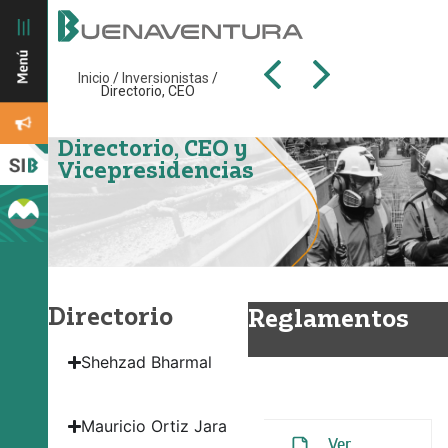
Inicio
/
Inversionistas
/
Directorio, CEO
Directorio, CEO y
Vicepresidencias
Directorio
Reglamentos
Shehzad Bharmal
Reglamento del
Directorio
Mauricio Ortiz Jara
Ver