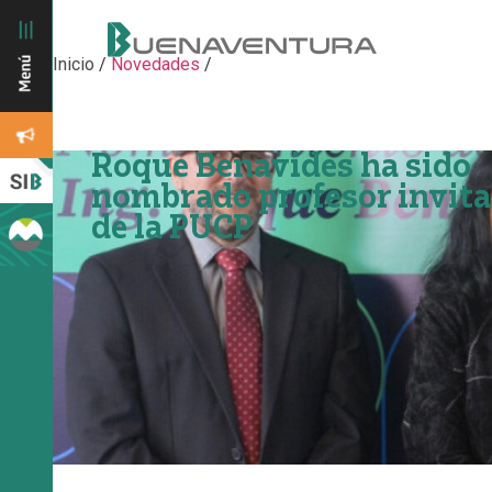
Inicio
/
Novedades
/
Roque Benavides ha sido
nombrado profesor invit
de la PUCP