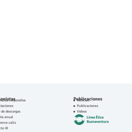
ionistas
Publicaciones
anza corporativa
Noticias
ntaciones
Publicaciones
 de descargas
Videos
ia anual
ence calls
to IR