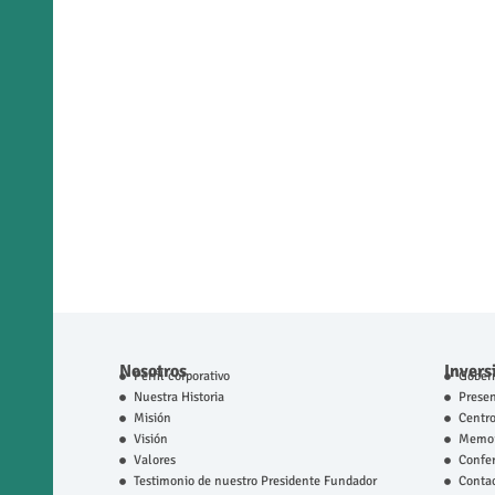
Nosotros
Invers
Perfil corporativo
Gobern
Nuestra Historia
Prese
Misión
Centro
Visión
Memor
Valores
Confer
Testimonio de nuestro Presidente Fundador
Contac