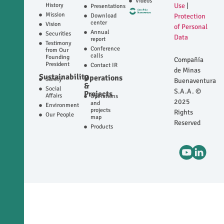
Videos
History
Use
|
Presentations
Mission
Download
Protection
center
Vision
of Personal
Annual
Securities
Data
report
Testimony
Conference
from Our
calls
Founding
Compañía
President
Contact IR
de Minas
Sustainability
Operations
Safety
Buenaventura
&
Social
S.A.A. ©
Projects
Affairs
Operations
2025
and
Environment
projects
Rights
Our People
map
Reserved
Products