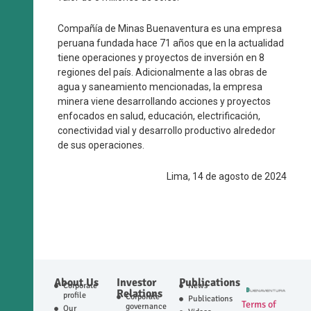
Compañía de Minas Buenaventura es una empresa
peruana fundada hace 71 años que en la actualidad
tiene operaciones y proyectos de inversión en 8
regiones del país. Adicionalmente a las obras de
agua y saneamiento mencionadas, la empresa
minera viene desarrollando acciones y proyectos
enfocados en salud, educación, electrificación,
conectividad vial y desarrollo productivo alrededor
de sus operaciones.
Lima, 14 de agosto de 2024
About Us
Investor
Publications
Corporate
News
Relations
profile
Corporate
Publications
Terms of
governance
Our