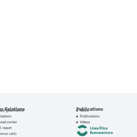
or Relations
Publications
rate governance
News
tations
Publications
oad center
Videos
 report
ence calls