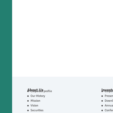
About Us
Invest
Corporate profile
Corpo
Our History
Presen
Mission
Downl
Vision
Annual
Securities
Confer