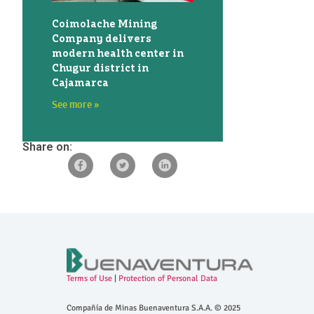
Coimolache Mining
Company delivers
modern health center in
Chugur district in
Cajamarca
See more »
Share on:
Terms of Use
|
Protection of Personal Data
Compañía de Minas Buenaventura S.A.A. © 2025